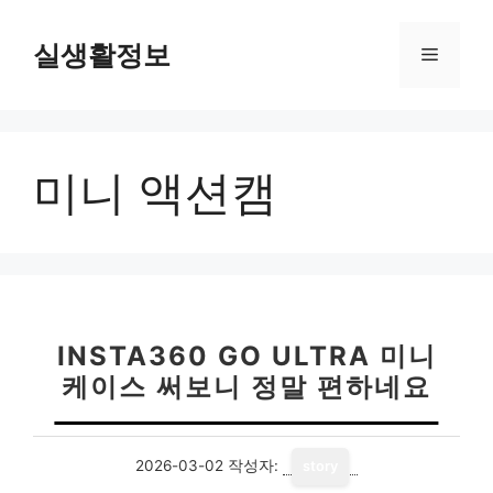
컨
텐
실생활정보
메
츠
로
뉴
건
너
미니 액션캠
뛰
기
INSTA360 GO ULTRA 미니
케이스 써보니 정말 편하네요
2026-03-02
작성자:
story