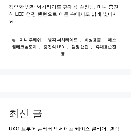
강력한 방짜 써치라이트 휴대용 손전등, 미니 충전
식 LED 캠핑 랜턴으로 어둠 속에서도 밝게 빛나세
요.
태
미니 후레쉬
,
방짜 써치라이트
,
비상용품
,
에스
그
엠테크놀로지
,
충전식 LED
,
캠핑 랜턴
,
휴대용손전
등
최신 글
UAG 트루퍼 풀커버 맥세이프 케이스 클리어, 갤럭