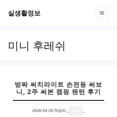
컨
텐
실생활정보
메
츠
로
뉴
건
너
미니 후레쉬
뛰
기
방짜 써치라이트 손전등 써보
니, 2주 써본 캠핑 랜턴 후기
2026-04-25
작성자:
story