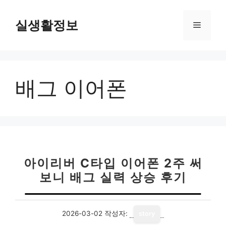
컨
텐
실생활정보
메
츠
로
뉴
건
너
배그 이어폰
뛰
기
아이리버 C타입 이어폰 2주 써
보니 배그 실력 상승 후기
2026-03-02
작성자:
story