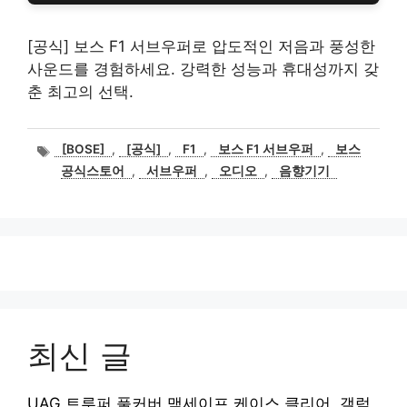
[공식] 보스 F1 서브우퍼로 압도적인 저음과 풍성한
사운드를 경험하세요. 강력한 성능과 휴대성까지 갖
춘 최고의 선택.
태
[BOSE]
,
[공식]
,
F1
,
보스 F1 서브우퍼
,
보스
그
공식스토어
,
서브우퍼
,
오디오
,
음향기기
최신 글
UAG 트루퍼 풀커버 맥세이프 케이스 클리어, 갤럭