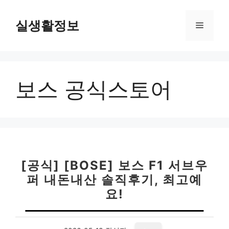
컨
텐
실생활정보
메
츠
로
뉴
건
너
보스 공식스토어
뛰
기
[공식] [BOSE] 보스 F1 서브우
퍼 내돈내산 솔직후기, 최고예
요!