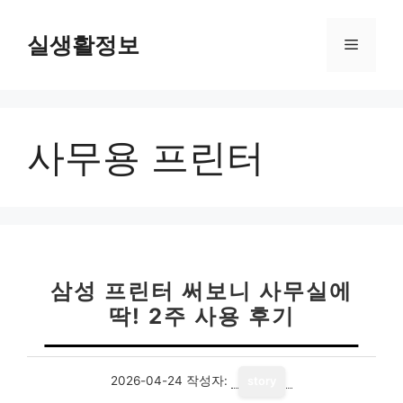
컨
텐
실생활정보
메
츠
로
뉴
건
너
사무용 프린터
뛰
기
삼성 프린터 써보니 사무실에
딱! 2주 사용 후기
2026-04-24
작성자:
story