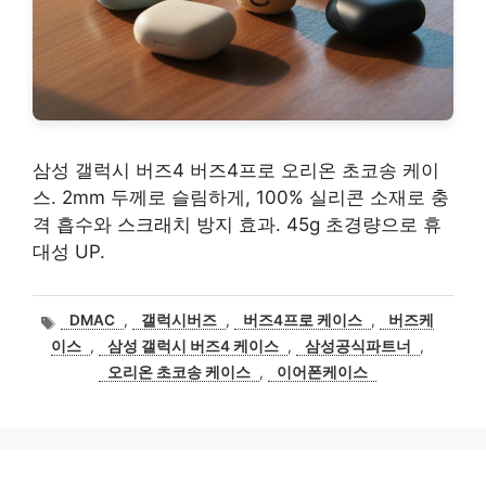
삼성 갤럭시 버즈4 버즈4프로 오리온 초코송 케이
스. 2mm 두께로 슬림하게, 100% 실리콘 소재로 충
격 흡수와 스크래치 방지 효과. 45g 초경량으로 휴
대성 UP.
태
DMAC
,
갤럭시버즈
,
버즈4프로 케이스
,
버즈케
그
이스
,
삼성 갤럭시 버즈4 케이스
,
삼성공식파트너
,
오리온 초코송 케이스
,
이어폰케이스