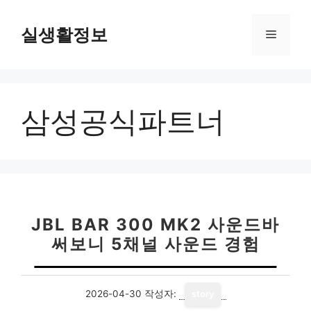
컨
텐
실생활정보
메
츠
로
뉴
건
너
삼성공식파트너
뛰
기
JBL BAR 300 MK2 사운드바
써보니 5채널 사운드 경험
2026-04-30
작성자:
story