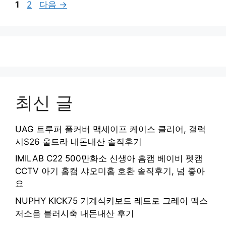
페
페
1
2
다음
→
이
이
지
지
최신 글
UAG 트루퍼 풀커버 맥세이프 케이스 클리어, 갤럭
시S26 울트라 내돈내산 솔직후기
IMILAB C22 500만화소 신생아 홈캠 베이비 펫캠
CCTV 아기 홈캠 샤오미홈 호환 솔직후기, 넘 좋아
요
NUPHY KICK75 기계식키보드 레트로 그레이 맥스
저소음 블러시축 내돈내산 후기