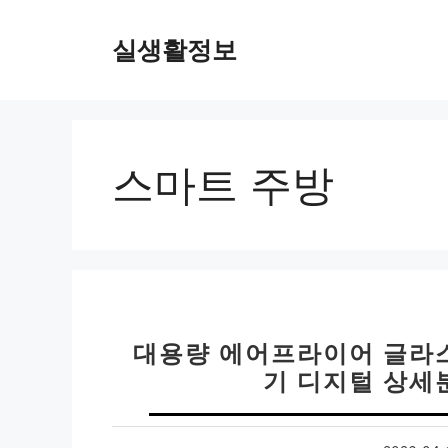
컨
텐
실생활정보
츠
로
건
너
뛰
스마트 주방
기
대용량 에어프라이어 글라
기 디지털 상세