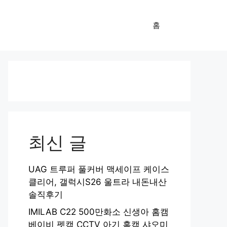
홈
최신 글
UAG 트루퍼 풀커버 맥세이프 케이스
클리어, 갤럭시S26 울트라 내돈내산
솔직후기
IMILAB C22 500만화소 신생아 홈캠
베이비 펫캠 CCTV 아기 홈캠 샤오미