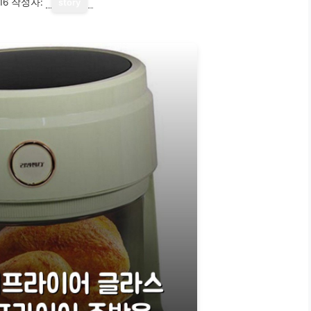
16
작성자:
story