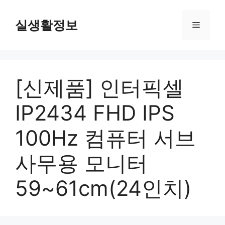
컨
텐
실생활정보
메
츠
로
뉴
건
너
[신제품] 인터픽셀
뛰
기
IP2434 FHD IPS
100Hz 컴퓨터 서브
사무용 모니터
59~61cm(24인치)