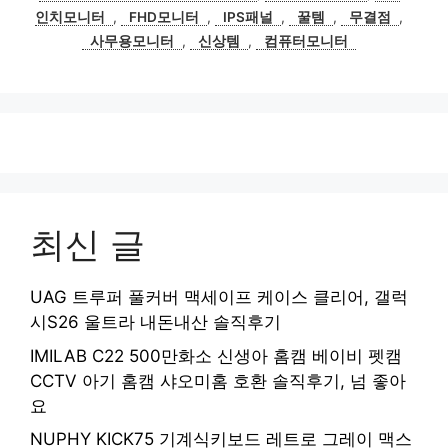
인치모니터
,
FHD모니터
,
IPS패널
,
꿀템
,
무결점
,
사무용모니터
,
신상템
,
컴퓨터모니터
최신 글
UAG 트루퍼 풀커버 맥세이프 케이스 클리어, 갤럭
시S26 울트라 내돈내산 솔직후기
IMILAB C22 500만화소 신생아 홈캠 베이비 펫캠
CCTV 아기 홈캠 샤오미홈 호환 솔직후기, 넘 좋아
요
NUPHY KICK75 기계식키보드 레트로 그레이 맥스