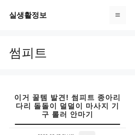
컨
텐
실생활정보
메
츠
로
뉴
건
너
썸피트
뛰
기
이거 꿀템 발견! 썸피트 종아리
다리 돌돌이 덜덜이 마사지 기
구 롤러 안마기