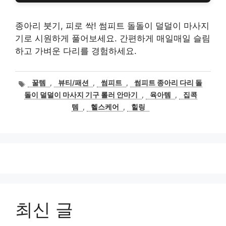
종아리 붓기, 피로 싹! 썸피트 돌돌이 덜덜이 마사지
기로 시원하게 풀어보세요. 간편하게 매일매일 슬림
하고 가벼운 다리를 경험하세요.
태
꿀템
,
뷰티/패션
,
썸피트
,
썸피트 종아리 다리 돌
그
돌이 덜덜이 마사지 기구 롤러 안마기
,
육아템
,
집콕
템
,
헬스케어
,
힐링
최신 글