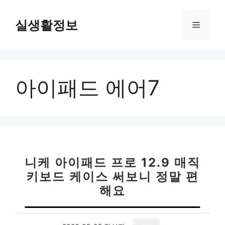
컨
텐
실생활정보
메
츠
로
뉴
건
너
아이패드 에어7
뛰
기
니케 아이패드 프로 12.9 매직
키보드 케이스 써보니 정말 편
해요