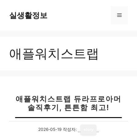
컨
텐
실생활정보
메
츠
로
뉴
건
너
애플워치스트랩
뛰
기
애플워치스트랩 듀라프로아머
솔직후기, 튼튼함 최고!
2026-05-19
작성자:
story