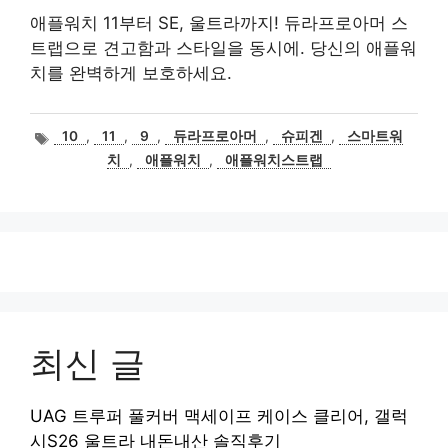
애플워치 11부터 SE, 울트라까지! 듀라프로아머 스
트랩으로 견고함과 스타일을 동시에. 당신의 애플워
치를 완벽하게 보호하세요.
태
10
,
11
,
9
,
듀라프로아머
,
슈피겐
,
스마트워
그
치
,
애플워치
,
애플워치스트랩
최신 글
UAG 트루퍼 풀커버 맥세이프 케이스 클리어, 갤럭
시S26 울트라 내돈내산 솔직후기