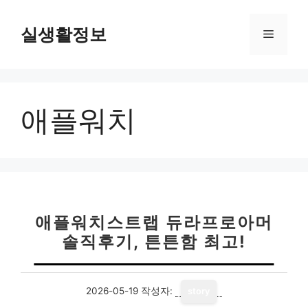
컨
텐
실생활정보
메
츠
로
뉴
건
너
애플워치
뛰
기
애플워치스트랩 듀라프로아머
솔직후기, 튼튼함 최고!
2026-05-19
작성자:
story