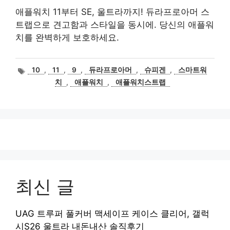
애플워치 11부터 SE, 울트라까지! 듀라프로아머 스
트랩으로 견고함과 스타일을 동시에. 당신의 애플워
치를 완벽하게 보호하세요.
태
10
,
11
,
9
,
듀라프로아머
,
슈피겐
,
스마트워
그
치
,
애플워치
,
애플워치스트랩
최신 글
UAG 트루퍼 풀커버 맥세이프 케이스 클리어, 갤럭
시S26 울트라 내돈내산 솔직후기