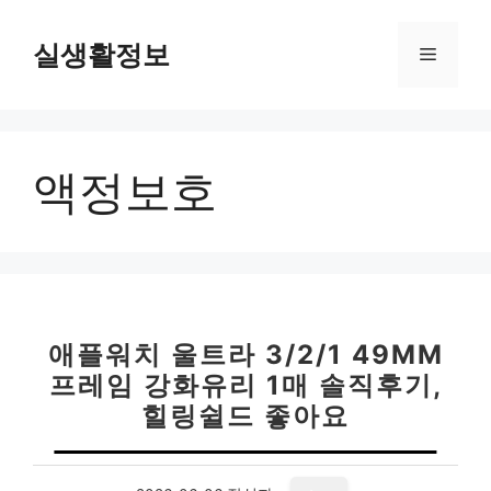
컨
텐
실생활정보
메
츠
로
뉴
건
너
액정보호
뛰
기
애플워치 울트라 3/2/1 49MM
프레임 강화유리 1매 솔직후기,
힐링쉴드 좋아요