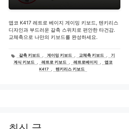
앱코 K417 레트로 베이지 게이밍 키보드, 텐키리스
디자인과 부드러운 갈축 스위치로 편안한 타건감.
교체축으로 나만의 키보드를 완성하세요.
태
갈축 키보드
,
게이밍 키보드
,
교체축 키보드
,
기
그
계식 키보드
,
레트로 키보드
,
레트로베이지
,
앱코
K417
,
텐키리스 키보드
최신 글