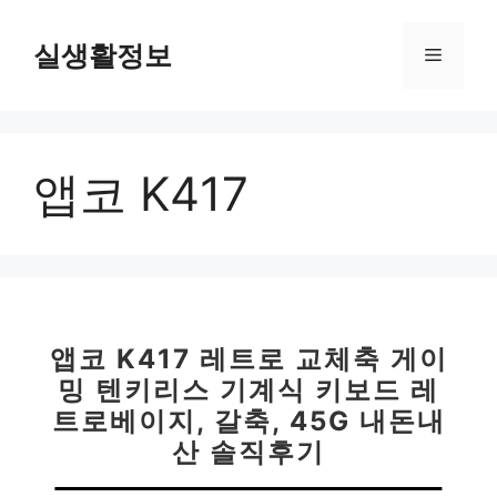
컨
텐
실생활정보
메
츠
로
뉴
건
너
앱코 K417
뛰
기
앱코 K417 레트로 교체축 게이
밍 텐키리스 기계식 키보드 레
트로베이지, 갈축, 45G 내돈내
산 솔직후기