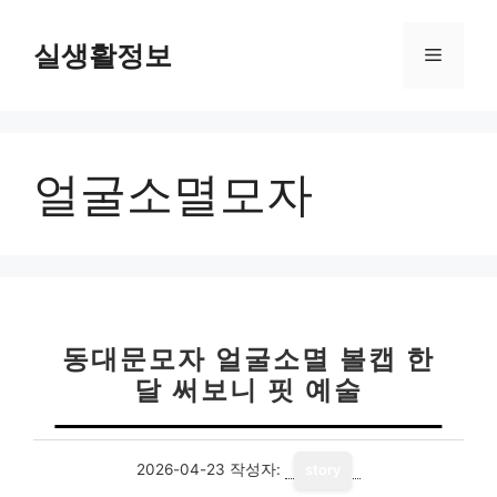
컨
텐
실생활정보
메
츠
로
뉴
건
너
얼굴소멸모자
뛰
기
동대문모자 얼굴소멸 볼캡 한
달 써보니 핏 예술
2026-04-23
작성자:
story