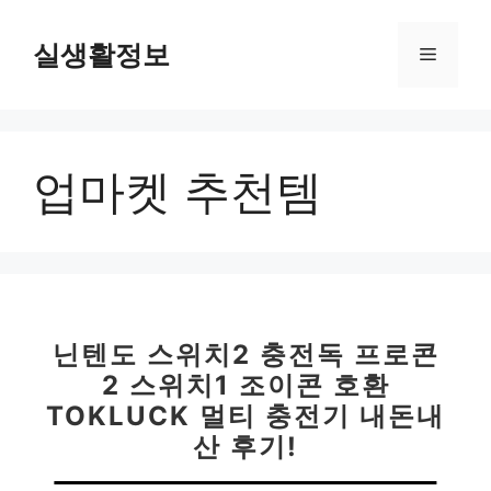
컨
텐
실생활정보
메
츠
로
뉴
건
너
업마켓 추천템
뛰
기
닌텐도 스위치2 충전독 프로콘
2 스위치1 조이콘 호환
TOKLUCK 멀티 충전기 내돈내
산 후기!