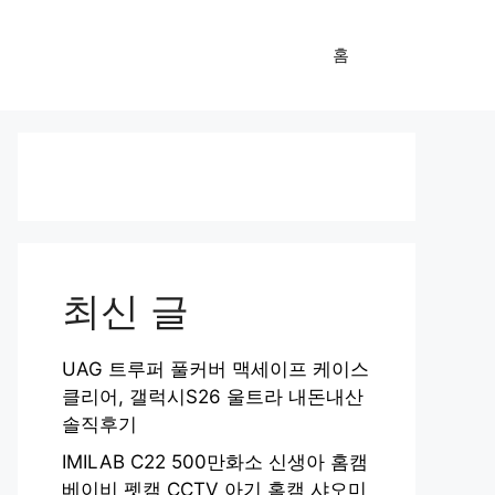
홈
최신 글
UAG 트루퍼 풀커버 맥세이프 케이스
클리어, 갤럭시S26 울트라 내돈내산
솔직후기
IMILAB C22 500만화소 신생아 홈캠
베이비 펫캠 CCTV 아기 홈캠 샤오미