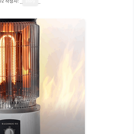
02
작성자:
story