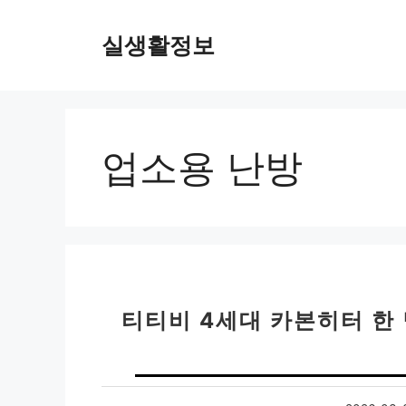
컨
텐
실생활정보
츠
로
건
너
뛰
업소용 난방
기
티티비 4세대 카본히터 한 