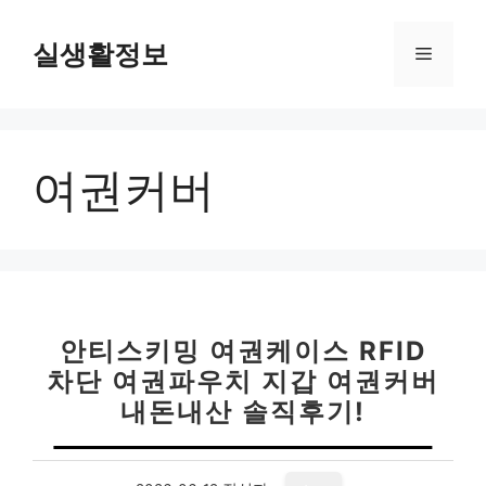
컨
텐
실생활정보
메
츠
로
뉴
건
너
여권커버
뛰
기
안티스키밍 여권케이스 RFID
차단 여권파우치 지갑 여권커버
내돈내산 솔직후기!