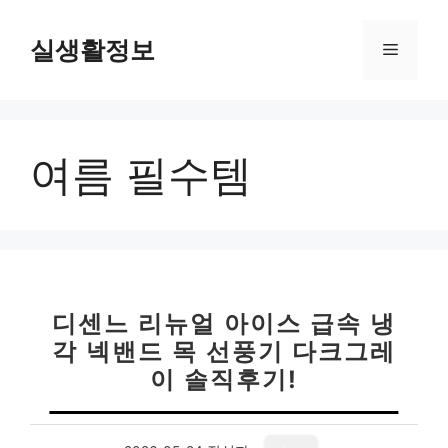
컨
텐
실생활정보
메
츠
로
뉴
건
너
여름 필수템
뛰
기
디센느 리뉴얼 아이스 급속 냉
각 넥밴드 목 선풍기 다크그레
이 솔직후기!