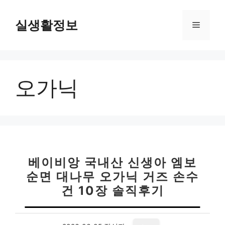
컨
텐
실생활정보
메
츠
로
뉴
건
너
오가닉
뛰
기
베이비앙 국내산 신생아 엠보
순면 대나무 오가닉 거즈 손수
건 10장 솔직후기