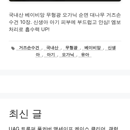
국내산 베이비앙 무형광 오가닉 순면 대나무 거즈손
수건 10장. 신생아 아기 피부에 부드럽고 안심! 엠보
처리로 흡수력 UP!
태
거즈손수건
,
국내산
,
무형광
,
베이비앙
,
신생
그
아
,
아기
,
오가닉
,
유아
최신 글
UAG 트루퍼 풀커버 맥세이프 케이스 클리어, 갤럭