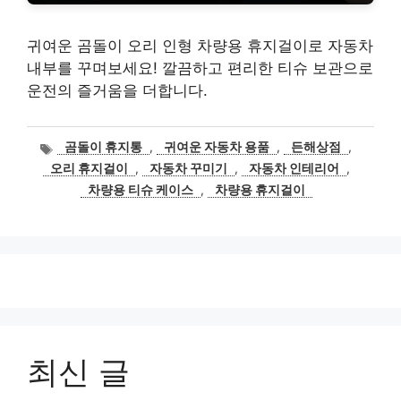
귀여운 곰돌이 오리 인형 차량용 휴지걸이로 자동차
내부를 꾸며보세요! 깔끔하고 편리한 티슈 보관으로
운전의 즐거움을 더합니다.
태
곰돌이 휴지통
,
귀여운 자동차 용품
,
든해상점
,
그
오리 휴지걸이
,
자동차 꾸미기
,
자동차 인테리어
,
차량용 티슈 케이스
,
차량용 휴지걸이
최신 글