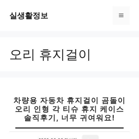
컨
텐
실생활정보
메
츠
로
뉴
건
너
오리 휴지걸이
뛰
기
차량용 자동차 휴지걸이 곰돌이
오리 인형 각 티슈 휴지 케이스
솔직후기, 너무 귀여워요!