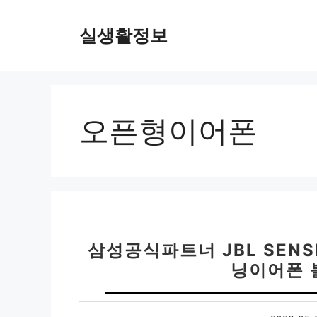
컨
텐
실생활정보
츠
로
건
너
뛰
오픈형이어폰
기
삼성공식파트너 JBL SENS
닝이어폰 