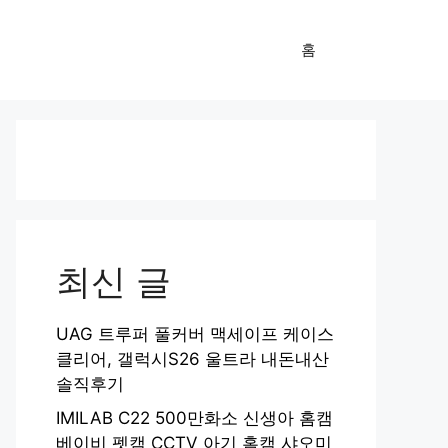
홈
최신 글
UAG 트루퍼 풀커버 맥세이프 케이스
클리어, 갤럭시S26 울트라 내돈내산
솔직후기
IMILAB C22 500만화소 신생아 홈캠
베이비 펫캠 CCTV 아기 홈캠 샤오미