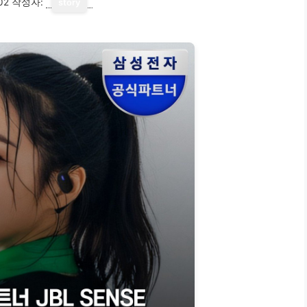
02
작성자:
story