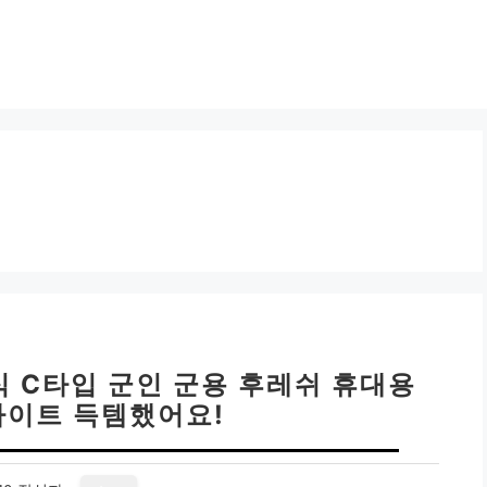
전식 C타입 군인 군용 후레쉬 휴대용
라이트 득템했어요!