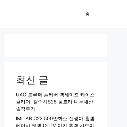
홈
최신 글
UAG 트루퍼 풀커버 맥세이프 케이스
클리어, 갤럭시S26 울트라 내돈내산
솔직후기
IMILAB C22 500만화소 신생아 홈캠
베이비 펫캠 CCTV 아기 홈캠 샤오미