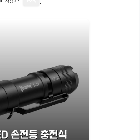
10
작성자:
story