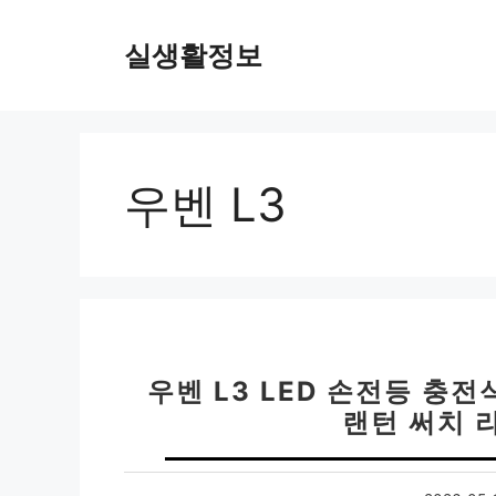
컨
텐
실생활정보
츠
로
건
너
뛰
우벤 L3
기
우벤 L3 LED 손전등 충
랜턴 써치 