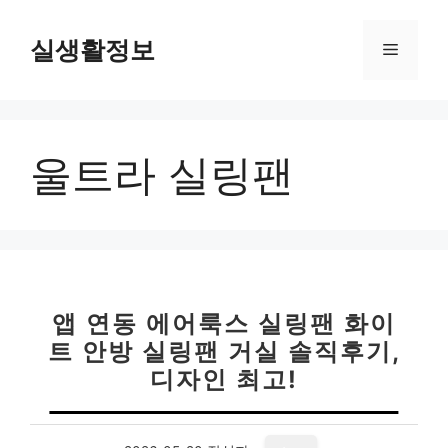
컨
텐
실생활정보
메
츠
로
뉴
건
너
울트라 실링팬
뛰
기
앱 연동 에어룩스 실링팬 화이
트 안방 실링팬 거실 솔직후기,
디자인 최고!