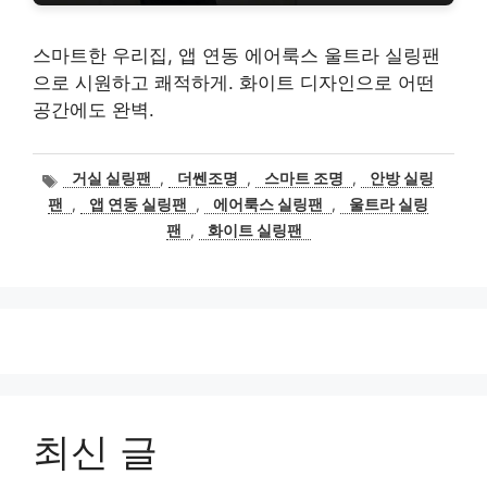
스마트한 우리집, 앱 연동 에어룩스 울트라 실링팬
으로 시원하고 쾌적하게. 화이트 디자인으로 어떤
공간에도 완벽.
태
거실 실링팬
,
더쎈조명
,
스마트 조명
,
안방 실링
그
팬
,
앱 연동 실링팬
,
에어룩스 실링팬
,
울트라 실링
팬
,
화이트 실링팬
최신 글