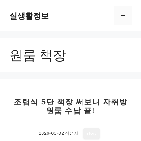
컨
텐
실생활정보
메
츠
로
뉴
건
너
원룸 책장
뛰
기
조립식 5단 책장 써보니 자취방
원룸 수납 끝!
2026-03-02
작성자:
story