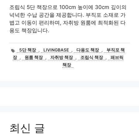
조립식 5단 책장으로 100cm 높이에 30cm 깊이의
넉넉한 수납 공간을 제공합니다. 부직포 소재로 가
볍고 이동이 편리하며, 자취방 원룸에 최적화된 다
용도 책장입니다.
태
5단 책장
,
LIVINGBASE
,
다용도 책장
,
부직포 책
그
장
,
원룸 책장
,
자취방 책장
,
조립식 책장
,
패브릭
책장
최신 글