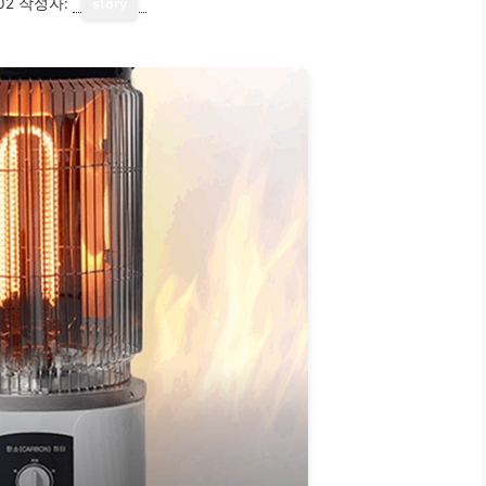
02
작성자:
story