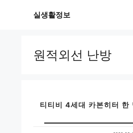
컨
텐
실생활정보
츠
로
건
너
뛰
원적외선 난방
기
티티비 4세대 카본히터 한 