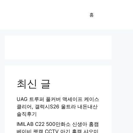
홈
최신 글
UAG 트루퍼 풀커버 맥세이프 케이스
클리어, 갤럭시S26 울트라 내돈내산
솔직후기
IMILAB C22 500만화소 신생아 홈캠
베이비 펫캠 CCTV 아기 홈캠 샤오미