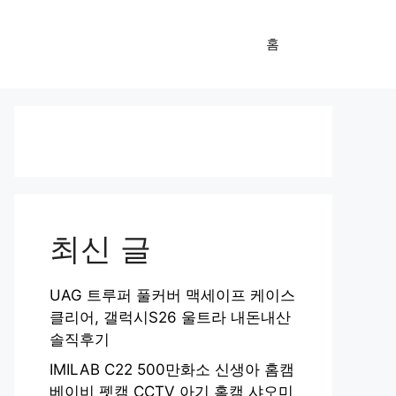
홈
최신 글
UAG 트루퍼 풀커버 맥세이프 케이스
클리어, 갤럭시S26 울트라 내돈내산
솔직후기
IMILAB C22 500만화소 신생아 홈캠
베이비 펫캠 CCTV 아기 홈캠 샤오미