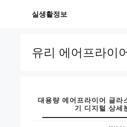
컨
텐
실생활정보
츠
로
건
너
뛰
유리 에어프라이
기
대용량 에어프라이어 글라
기 디지털 상세