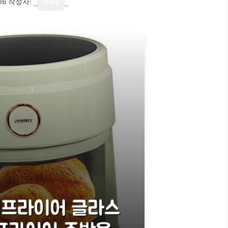
16
작성자:
story