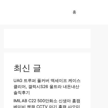
홈
최신 글
UAG 트루퍼 풀커버 맥세이프 케이스
클리어, 갤럭시S26 울트라 내돈내산
솔직후기
IMILAB C22 500만화소 신생아 홈캠
베이비 펫캠 CCTV 아기 홈캠 샤오미