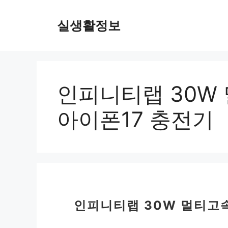
컨
텐
실생활정보
츠
로
건
너
뛰
인피니티랩 30W 
기
아이폰17 충전기
인피니티랩 30W 멀티고속