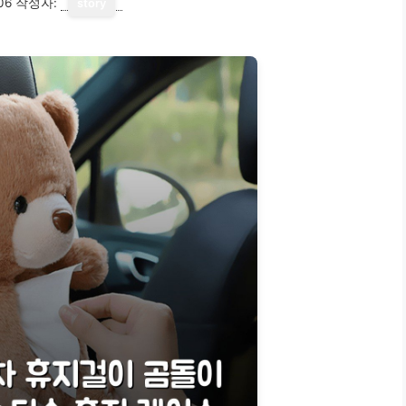
06
작성자:
story