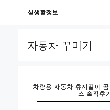
컨
텐
실생활정보
츠
로
건
너
뛰
자동차 꾸미기
기
차량용 자동차 휴지걸이 곰
스 솔직후기