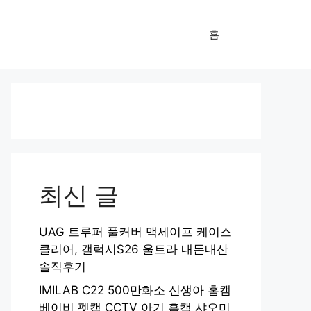
홈
최신 글
UAG 트루퍼 풀커버 맥세이프 케이스
클리어, 갤럭시S26 울트라 내돈내산
솔직후기
IMILAB C22 500만화소 신생아 홈캠
베이비 펫캠 CCTV 아기 홈캠 샤오미