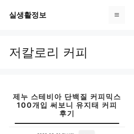
컨
텐
실생활정보
메
츠
로
뉴
건
너
저칼로리 커피
뛰
기
제누 스테비아 단백질 커피믹스
100개입 써보니 유지태 커피
후기