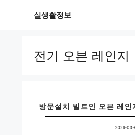
컨
텐
실생활정보
츠
로
건
너
뛰
전기 오븐 레인지
기
방문설치 빌트인 오븐 레인지
2026-03-