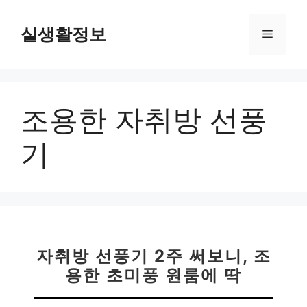
컨
텐
실생활정보
메
츠
로
뉴
건
너
조용한 자취방 선풍
뛰
기
기
자취방 선풍기 2주 써보니, 조
용한 초미풍 원룸에 딱