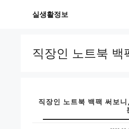
컨
텐
실생활정보
츠
로
건
너
뛰
직장인 노트북 백
기
직장인 노트북 백팩 써보니,