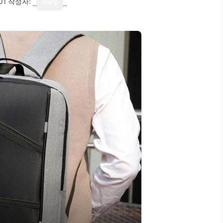
01
작성자:
story