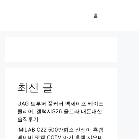
홈
최신 글
UAG 트루퍼 풀커버 맥세이프 케이스
클리어, 갤럭시S26 울트라 내돈내산
솔직후기
IMILAB C22 500만화소 신생아 홈캠
베이비 펫캠 CCTV 아기 홈캠 샤오미