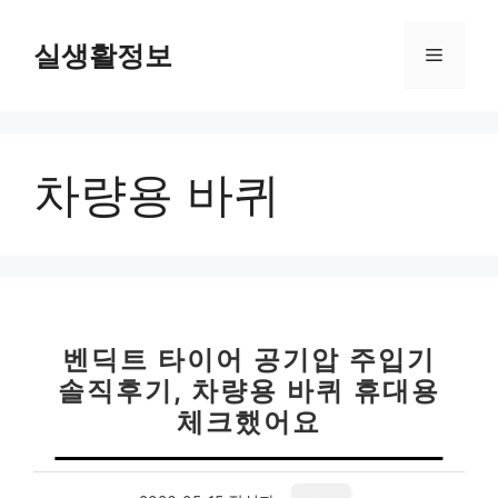
컨
텐
실생활정보
메
츠
로
뉴
건
너
차량용 바퀴
뛰
기
벤딕트 타이어 공기압 주입기
솔직후기, 차량용 바퀴 휴대용
체크했어요