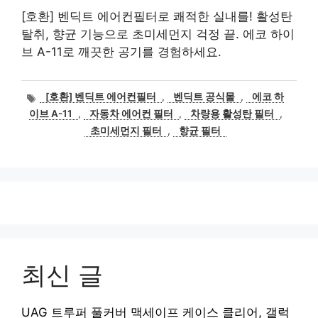
[호환] 벤딕트 에어컨필터로 쾌적한 실내를! 활성탄
탈취, 향균 기능으로 초미세먼지 걱정 끝. 에코 하이
브 A-11로 깨끗한 공기를 경험하세요.
태
[호환] 벤딕트 에어컨필터
,
벤딕트 공식몰
,
에코 하
그
이브 A-11
,
자동차 에어컨 필터
,
차량용 활성탄 필터
,
초미세먼지 필터
,
향균 필터
최신 글
UAG 트루퍼 풀커버 맥세이프 케이스 클리어, 갤럭