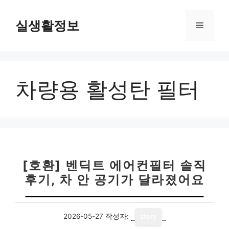
컨
텐
실생활정보
메
츠
로
뉴
건
너
차량용 활성탄 필터
뛰
기
[호환] 벤딕트 에어컨필터 솔직
후기, 차 안 공기가 달라졌어요
2026-05-27
작성자:
story