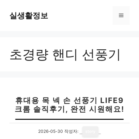
컨
텐
실생활정보
메
츠
로
뉴
건
너
초경량 핸디 선풍기
뛰
기
휴대용 목 넥 손 선풍기 LIFE9
크롬 솔직후기, 완전 시원해요!
2026-05-30
작성자:
story