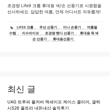
초경량 Life9 크롬 휴대용 넥/손 선풍기로 시원함을
선사하세요. 답답한 여름, 언제 어디서든 자유롭게!
태
LIFE9 크롬
,
무선 선풍기
,
미니 손풍기
,
여름필
그
수템
,
지수라이프
,
초경량 핸디 선풍기
,
휴대용 목 넥
손 선풍기
,
휴대용선풍기
최신 글
UAG 트루퍼 풀커버 맥세이프 케이스 클리어, 갤럭
시S26 울트라 내돈내산 솔직후기