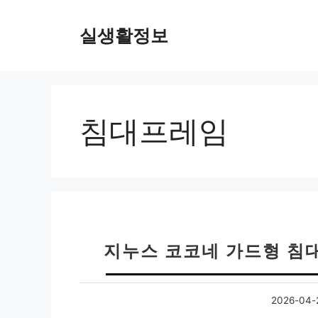
컨
텐
실생활정보
츠
로
건
너
뛰
침대프레임
기
지누스 코코네 가드형 침
2026-04-