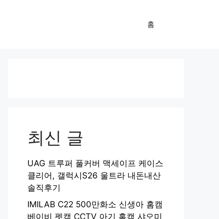
홈
최신 글
UAG 트루퍼 풀커버 맥세이프 케이스
클리어, 갤럭시S26 울트라 내돈내산
솔직후기
IMILAB C22 500만화소 신생아 홈캠
베이비 펫캠 CCTV 아기 홈캠 샤오미