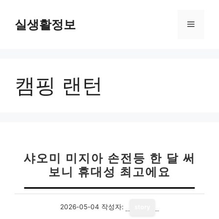
컨
텐
실생활정보
메
츠
로
뉴
건
너
캠핑 랜턴
뛰
기
샤오미 미지아 손전등 한 달 써
보니 휴대성 최고에요
2026-05-04
작성자:
story