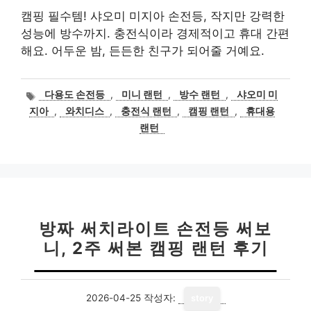
캠핑 필수템! 샤오미 미지아 손전등, 작지만 강력한
성능에 방수까지. 충전식이라 경제적이고 휴대 간편
해요. 어두운 밤, 든든한 친구가 되어줄 거예요.
태
다용도 손전등
,
미니 랜턴
,
방수 랜턴
,
샤오미 미
그
지아
,
와치디스
,
충전식 랜턴
,
캠핑 랜턴
,
휴대용
랜턴
방짜 써치라이트 손전등 써보
니, 2주 써본 캠핑 랜턴 후기
2026-04-25
작성자:
story