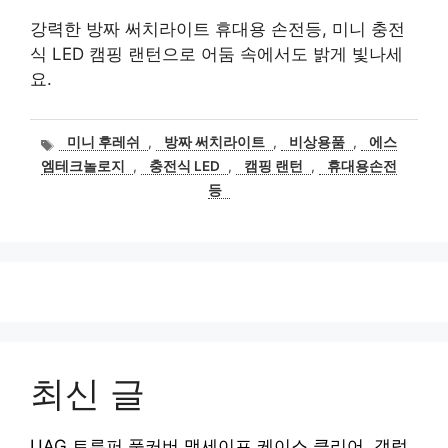
강력한 방짜 써치라이트 휴대용 손전등, 미니 충전
식 LED 캠핑 랜턴으로 어둠 속에서도 밝게 빛나세
요.
태
미니 후레쉬
,
방짜 써치라이트
,
비상용품
,
에스
그
엠테크놀로지
,
충전식 LED
,
캠핑 랜턴
,
휴대용손전
등
최신 글
UAG 트루퍼 풀커버 맥세이프 케이스 클리어, 갤럭