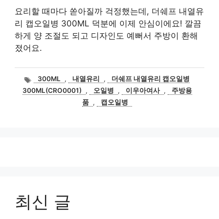
요리할 때마다 쏟아질까 걱정했는데, 더쉐프 내열유
리 캡오일병 300ML 덕분에 이제 안심이에요! 깔끔
하게 양 조절도 되고 디자인도 예뻐서 주방이 환해
졌어요.
태
300ML
,
내열유리
,
더쉐프 내열유리 캡오일병
그
300ML(CRO0001)
,
오일병
,
이우아여사
,
주방용
품
,
캡오일병
최신 글