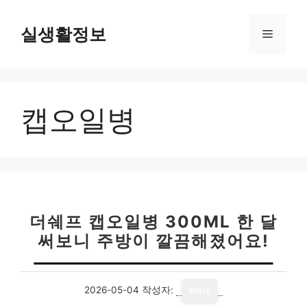
컨
텐
실생활정보
메
츠
로
뉴
건
너
캡오일병
뛰
기
더쉐프 캡오일병 300ML 한 달
써보니 주방이 깔끔해졌어요!
2026-05-04
작성자:
story