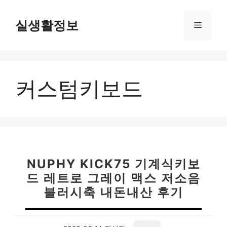
컨
텐
실생활정보
메
츠
로
뉴
건
너
커스텀키보드
뛰
기
NUPHY KICK75 기계식키보
드 레트로 그레이 맥스 저소음
블러시축 내돈내산 후기