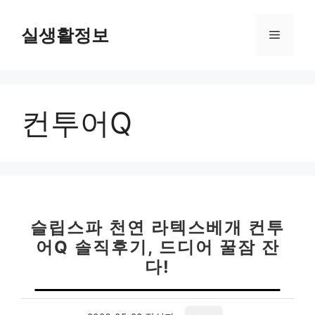
컨
텐
실생활정보
메
츠
로
뉴
건
너
컨투어Q
뛰
기
슬립스파 천연 라텍스베개 컨투
어Q 솔직후기, 드디어 꿀잠 잔
다!