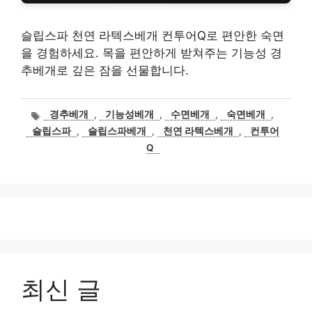
슬립스파 천연 라텍스베개 컨투어Q로 편안한 숙면
을 경험하세요. 목을 편안하게 받쳐주는 기능성 경
추베개로 깊은 잠을 선물합니다.
태
경추베개
,
기능성베개
,
수면베개
,
숙면베개
,
그
슬립스파
,
슬립스파베개
,
천연 라텍스베개
,
컨투어
Q
최신 글