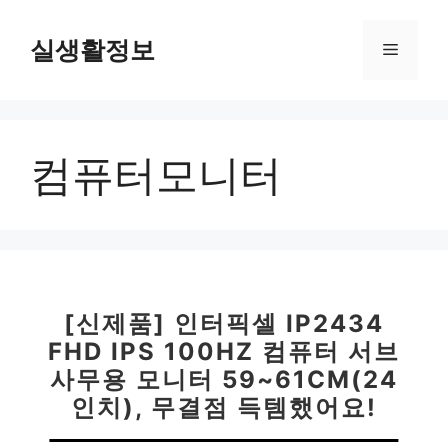
컨
텐
실생활정보
메
츠
로
뉴
건
너
컴퓨터모니터
뛰
기
[신제품] 인터픽셀 IP2434
FHD IPS 100HZ 컴퓨터 서브
사무용 모니터 59~61CM(24
인치), 무결점 득템했어요!