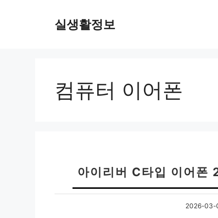
컨
텐
실생활정보
츠
로
건
너
뛰
컴퓨터 이어폰
기
아이리버 C타입 이어폰 
2026-03-