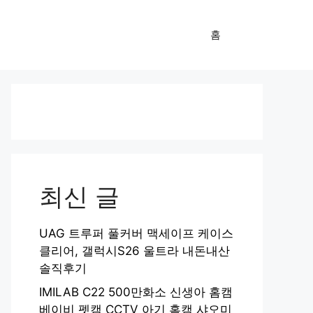
홈
최신 글
UAG 트루퍼 풀커버 맥세이프 케이스
클리어, 갤럭시S26 울트라 내돈내산
솔직후기
IMILAB C22 500만화소 신생아 홈캠
베이비 펫캠 CCTV 아기 홈캠 샤오미