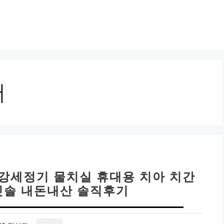
어
구강세정기 물치실 휴대용 치아 치간
칫솔 내돈내산 솔직후기