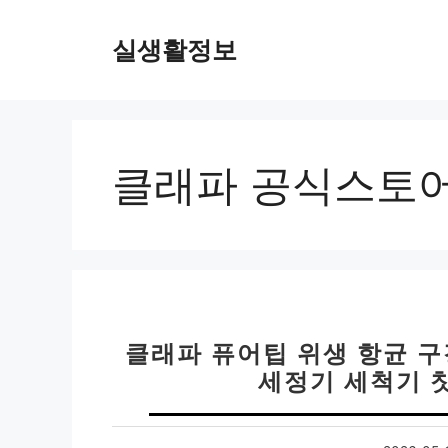
컨
텐
실생활정보
츠
로
건
너
뛰
클래파 공식스토
기
클래파 퓨어팁 위생 항균 
세정기 세척기 