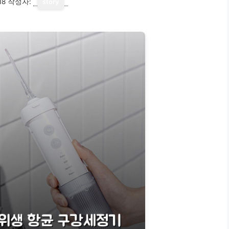
18
작성자:
story