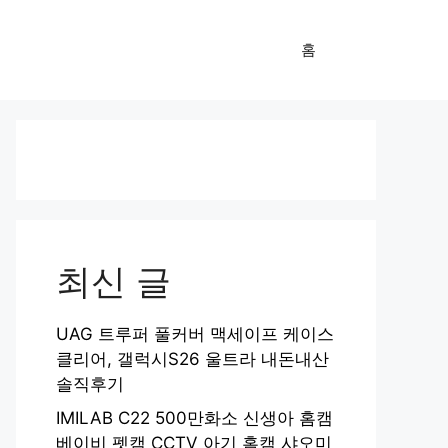
홈
최신 글
UAG 트루퍼 풀커버 맥세이프 케이스
클리어, 갤럭시S26 울트라 내돈내산
솔직후기
IMILAB C22 500만화소 신생아 홈캠
베이비 펫캠 CCTV 아기 홈캠 샤오미