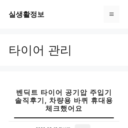
컨
텐
실생활정보
메
츠
로
뉴
건
너
타이어 관리
뛰
기
벤딕트 타이어 공기압 주입기
솔직후기, 차량용 바퀴 휴대용
체크했어요