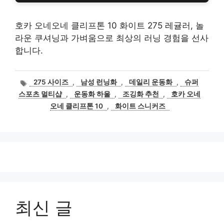
호카 오네오네 클리프톤 10 화이트 275 레귤러, 놀
라운 쿠셔닝과 가벼움으로 최상의 러닝 경험을 선사
합니다.
태
275 사이즈
,
남성 런닝화
,
데일리 운동화
,
슈퍼
그
스포츠 멀티샵
,
운동화 하울
,
조깅화 추천
,
호카 오네
오네 클리프톤 10
,
화이트 스니커즈
최신 글