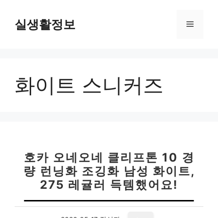
컨
텐
실생활정보
메
츠
로
뉴
건
너
화이트 스니커즈
뛰
기
호카 오네오네 클리프톤 10 경
량 런닝화 조깅화 남성 화이트,
275 레귤러 득템했어요!