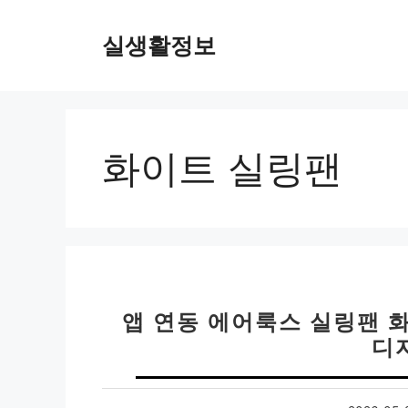
컨
텐
실생활정보
츠
로
건
너
뛰
화이트 실링팬
기
앱 연동 에어룩스 실링팬 
디