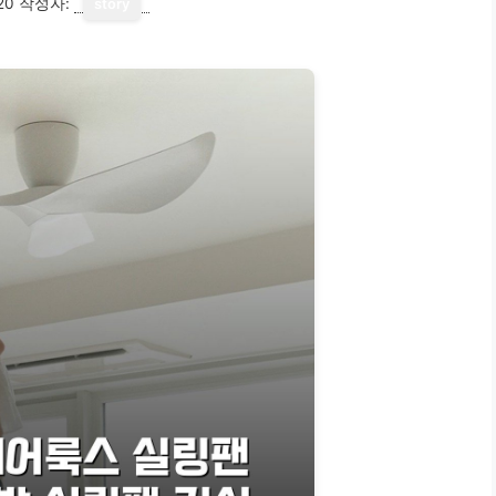
20
작성자:
story