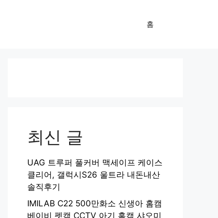
홈
최신 글
UAG 트루퍼 풀커버 맥세이프 케이스
클리어, 갤럭시S26 울트라 내돈내산
솔직후기
IMILAB C22 500만화소 신생아 홈캠
베이비 펫캠 CCTV 아기 홈캠 샤오미