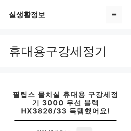
컨
텐
실생활정보
메
츠
로
뉴
건
너
휴대용구강세정기
뛰
기
필립스 물치실 휴대용 구강세정
기 3000 무선 블랙
HX3826/33 득템했어요!