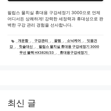
필립스 물치실 휴대용 구강세정기 3000으로 언제
어디서든 상쾌하게! 강력한 세정력과 휴대성으로 완
벽한 구강 관리 경험을 선사합니다.
태
개운함
,
구강관리
,
꿀템
,
소닉케어
,
잇몸건
그
강
,
칫솔대신
,
필립스 물치실 휴대용 구강세정기 3000
무선 블랙 HX3826/33
,
휴대용구강세정기
최신 글