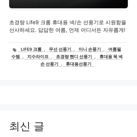
초경량 Life9 크롬 휴대용 넥/손 선풍기로 시원함을
선사하세요. 답답한 여름, 언제 어디서든 자유롭게!
태
LIFE9 크롬
,
무선 선풍기
,
미니 손풍기
,
여름필
그
수템
,
지수라이프
,
초경량 핸디 선풍기
,
휴대용 목 넥
손 선풍기
,
휴대용선풍기
최신 글