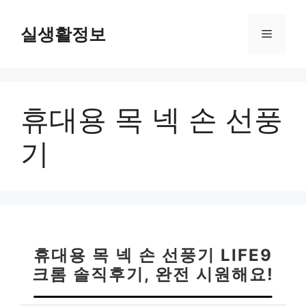
컨
텐
실생활정보
메
츠
로
뉴
건
너
휴대용 목 넥 손 선풍
뛰
기
기
휴대용 목 넥 손 선풍기 LIFE9
크롬 솔직후기, 완전 시원해요!