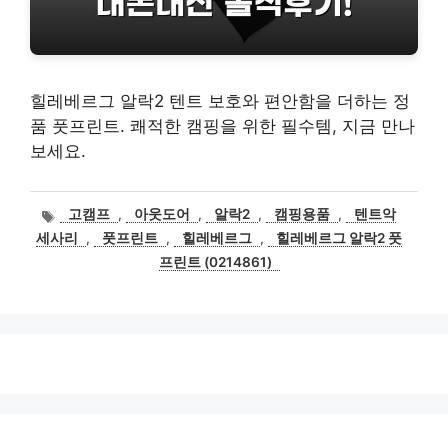
힐레베르그 알락2 텐트 보호와 편안함을 더하는 정
품 풋프린트. 쾌적한 캠핑을 위한 필수템, 지금 만나
보세요.
태
고캠프
,
아웃도어
,
알락2
,
캠핑용품
,
텐트악
그
세사리
,
풋프린트
,
힐레베르그
,
힐레베르그 알락2 풋
프린트 (0214861)