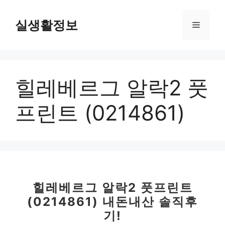
컨
텐
실생활정보
메
츠
로
뉴
건
너
힐레베르그 알락2 풋
뛰
기
프린트 (0214861)
힐레베르그 알락2 풋프린트
(0214861) 내돈내산 솔직후
기!